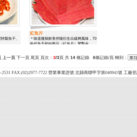
紅魚片
配特製魚干、
＊味道微辣鮮美伴隨衍生出碳烤風味，70
年代魚干初始商品（紅魚片）驚豔全
頁
上一頁
下一頁 尾頁 頁次：
3
/3
頁 共
14
條記錄
6
條記錄/頁 轉到：
531 FAX:(02)2977-7722 營業事業證號:北縣商聯甲字第040941號 工廠登記證編