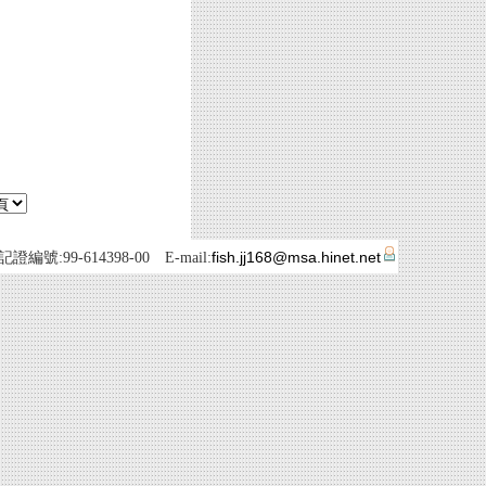
fish.jj168@msa.hinet.net
號:99-614398-00 E-mail: